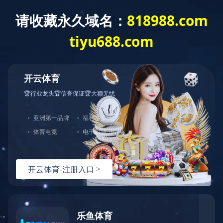
南阳五金加工多少钱
2025-02-14
共 1 条记录 1 页
安博在线登录,主营 郑州数控车床加工 ，郑州自动化设备定制，郑州钣金