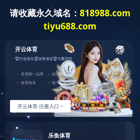
洛阳cnc加工中心厂,精密数控加工流程
2024-03-20
洛阳cnc加工中心厂
2021-07-16
共 2 条记录 1 页