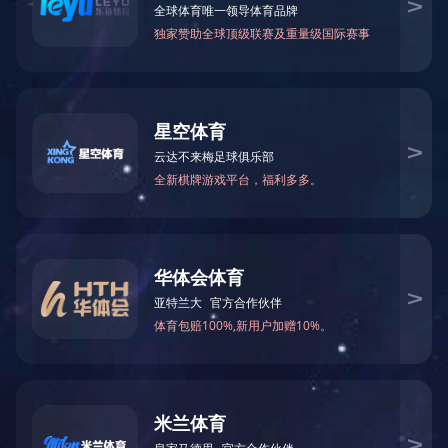
折弯，郑州cnc数控加工，郑州 非标定制等业务,有意向的客户请咨询我
们，联系电话：15237103479
CopyRight © 版权所有:
安博在线登录
网站地图
XML
商情信息
备
案号:
豫ICP备17039936号-4
开云官方网页版
|
华体会官方版网站登录入口
|
星空app官网
|
星空app登录入口
|
华
体会平台
|
安博官方网页版
|
安博官方网站
|
leyu.乐鱼
|
星空平台
|
电话咨询
短信咨询
留言咨询
查看地图