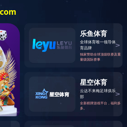
留言反馈
公司动态
联系我们