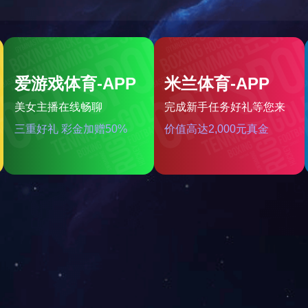
厦门包装机定制价格，安博在线登录是一家***机械开发，设计，加工企
，汽车检具制造和五金零部件成型，可以加工制造标准及非标机械设备附件
自公司成立以来，在逐步完善工厂管理的基础上，以时间快速、服务周到
。现有机械加工厂房2000多平方米，有 数控加工中心,数控车床、普通
可为您提供各种类型机械加工和整机装配。在公司发展中培养了一批工程
誉。有***技术人员给您的产品提供工艺设计，有专门的检验人员替您把
以及诚实的经营作风，在众多用户中树立了良好的企业形象。 我厂将以合
业前进与发展的动力，我们将不断进取，致力完善企业的硬件设施，不懈
厦门包装机定制价格，河南可信的包装机定制公司， 展望未来，我们坚
，鹤鹏精密机械引进了各种的生产加工设备，能够有效的完成为客户提供
关注。公司地址位于豫龙镇中原路织机路北500米，欢迎各界朋友莅临参
的合作。
郑州包装机，江苏包装机定制厂家，厦门包装机定制价格，新乡全自动包
有所帮助。更多详情，欢迎致电咨询
一条 ：
下一条 ：
辽宁机械加工生产厂家-信...
河
词：
厦门包装机定制价格
包装机定制厂
包装机定制
全自动包装机定制