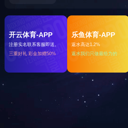
数据加载中...
查看更多
上一
关键
郑
安博
工
为依
可为
技
多用
力完
相